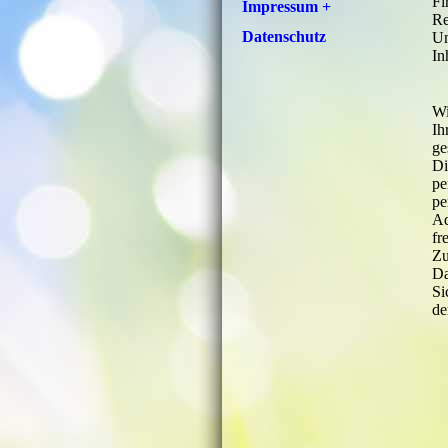
Fi
Impressum +
Re
Datenschutz
Um
In
Wi
Ih
ge
Di
pe
pe
Ad
fr
Zu
Da
Si
de