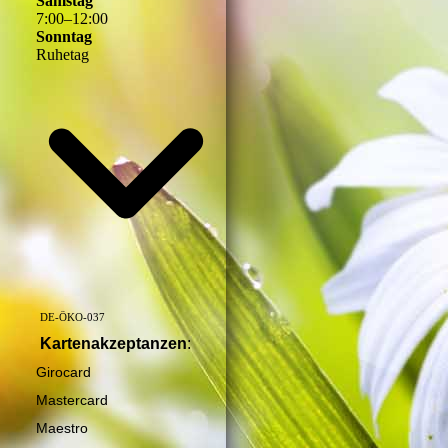
Samstag
7
:
00
–
12
:
00
Sonntag
Ruhetag
DE-ÖKO-037
Kartenakzeptanzen
:
Girocard
Mastercard
Maestro