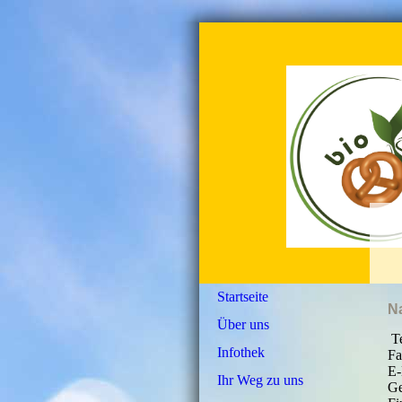
Startseite
Na
Über uns
Te
Infothek
Fa
E-
Ihr Weg zu uns
Ge