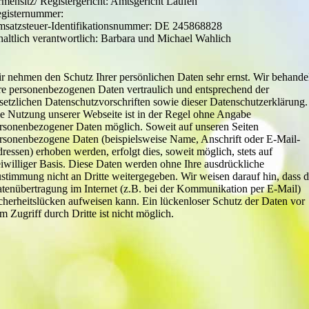
rmensitz/ Registergericht: Amtsgericht Laufen
gisternummer:
satzsteuer-Identifikationsnummer: DE 245868828
haltlich verantwortlich: Barbara und Michael Wahlich
r nehmen den Schutz Ihrer persönlichen Daten sehr ernst. Wir behande
re personenbezogenen Daten vertraulich und entsprechend der
setzlichen Datenschutzvorschriften sowie dieser Datenschutzerklärung.
e Nutzung unserer Webseite ist in der Regel ohne Angabe
rsonenbezogener Daten möglich. Soweit auf unseren Seiten
rsonenbezogene Daten (beispielsweise Name, Anschrift oder E-Mail-
ressen) erhoben werden, erfolgt dies, soweit möglich, stets auf
eiwilliger Basis. Diese Daten werden ohne Ihre ausdrückliche
stimmung nicht an Dritte weitergegeben. Wir weisen darauf hin, dass d
tenübertragung im Internet (z.B. bei der Kommunikation per E-Mail)
cherheitslücken aufweisen kann. Ein lückenloser Schutz der Daten vor
m Zugriff durch Dritte ist nicht möglich.