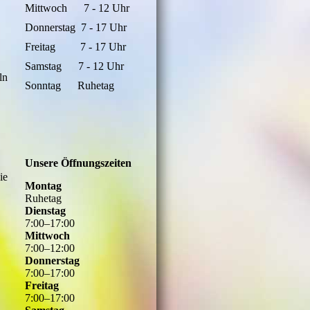
Mittwoch 7 - 12 Uhr
Donnerstag 7 - 17 Uhr
Freitag 7 - 17 Uhr
Samstag 7 - 12 Uhr
ln
Sonntag Ruhetag
Unsere Öffnungszeiten
ie
Montag
Ruhetag
Dienstag
7
:
00
–
17
:
00
Mittwoch
7
:
00
–
12
:
00
Donnerstag
7
:
00
–
17
:
00
Freitag
7
:
00
–
17
:
00