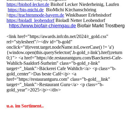
https://biohof-lecker.de
Biohof Lecker Niederheinig, Laufen
https://bio-michi.de
BioMichi Kirchanschöring
h
ttps://trachtenmode-bayern.de
Winklbauer Erlebnisdorf
https://bioladl_leobendorf
Bioladl Netter Leobendorf
https://www.biofair-chiemgau.de
Biofair Markt Trostberg
<link href="https://awards.infcdn.net/2024/r_gold.css"
rel="stylesheet"/><div id="b-gold"
onclick="if(event.target.nodeName.toLowerCase() != 'a')
{window.open(this.querySelector('.b-gold_r-link').href);return
0;}"> <a href="https://de.restaurantguru.com/Baeckerei-Cafe-
Wahlich-Saaldorf-Surheim" class="b-gold_r-link"
target="_blank">Bäckerei Cafe Wahlich</a> <p class="b-
gold_center">Das beste Café</p> <a
href="https://restaurantguru.com" class="b-gold__link"
target="_blank">Restaurant Guru</a> <p class="b-
gold_year">2025</p></div>
u.a. im Sortiment..